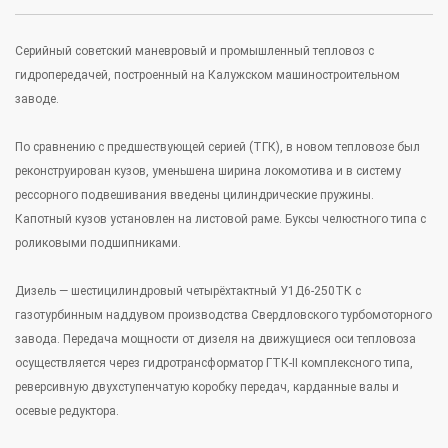
Серийный советский маневровый и промышленный тепловоз с
гидропередачей, построенный на Калужском машиностроительном
заводе.
По сравнению с предшествующей серией (ТГК), в новом тепловозе был
реконструирован кузов, уменьшена ширина локомотива и в систему
рессорного подвешивания введены цилиндрические пружины.
Капотный кузов установлен на листовой раме. Буксы челюстного типа с
роликовыми подшипниками.
Дизель — шестицилиндровый четырёхтактный У1Д6-250ТК с
газотурбинным наддувом производства Свердловского турбомоторного
завода. Передача мощности от дизеля на движущиеся оси тепловоза
осуществляется через гидротрансформатор ГТК-II комплексного типа,
реверсивную двухступенчатую коробку передач, карданные валы и
осевые редуктора.